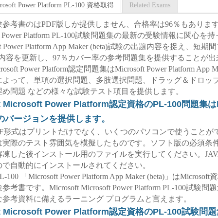
icrosoft Power Platform PL-100 資格取得
Related Exams
0試験参考書のはPDF版しか提供しません、合格率は96％もあります。M
osoft Power Platform PL-100試験問題集の最新の受験情報に関
oft Power Platform App Maker (beta)試験の出題内容を捉え、
試験内容を更新し、97％カバー率の参考問題集を提供することが
icrosoft Power Platform認定問題集はMicrosoft Power Platform App Ma
によって、単項の選択問題、多肢選択問題、ドラッグ＆ドロッ
埋め問題 などの様々な試験テスト項目を提供します。
ft Microsoft Power Platform認定資格のPL-100問題
のバージョンを提供します。
0 PDF形式はプリントだけでなく、いくつのパソコンで使うこと
は実際のテスト雰囲気を模擬したものです。ソフト版の必須条件：
解凍した後インストール用のファイルを実行してください。JAV
ので自動的にインストールされてください。
 PL-100 「Microsoft Power Platform App Maker (beta)」はMicro
書です。Microsoft Microsoft Power Platform PL-100試
な参考資料に備えるラーニング プログラムと言えます。
ft Microsoft Power Platform認定資格のPL-100試