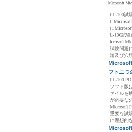
Microsoft M
PL-10
ft Micr
にMicros
L-100
icrosoft M
試験問題
題及び穴
Microso
フト二つ
PL-10
ソフト版
ァイルを
が必要な
Microsoft
重要な試験参考
に理想的
Microso