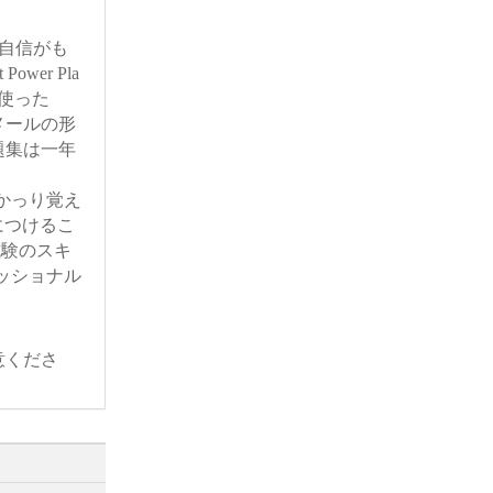
客様の自信がも
wer Pla
))を使った
メールの形
題集は一年
容をしかっり覚え
につけるこ
ta)試験のスキ
ロフェッショナル
意くださ