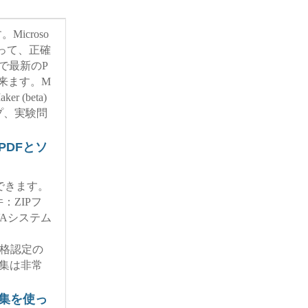
icroso
心を持って、正確
短期間で最新のP
出来ます。M
ker (beta)
プ、実験問
集はPDFとソ
ができます。
ZIPフ
Aシステム
soft資格認定の
験問題集は非常
験問題集を使っ