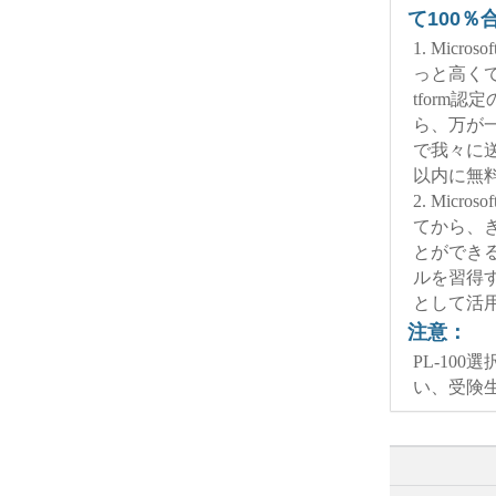
て100
1. Micr
っと高くて、
tform認定の
ら、万が一
で我々に送
以内に無
2. Micr
てから、
とができると思い
ルを習得するた
として活
注意：
PL-10
い、受険