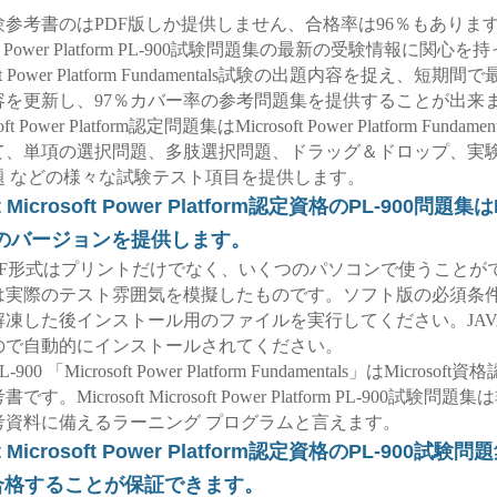
0試験参考書のはPDF版しか提供しません、合格率は96％もあります。M
osoft Power Platform PL-900試験問題集の最新の受験情報に関
oft Power Platform Fundamentals試験の出題内容を捉え、短期間で
容を更新し、97％カバー率の参考問題集を提供することが出来ます
osoft Power Platform認定問題集はMicrosoft Power Platform Fundam
て、単項の選択問題、多肢選択問題、ドラッグ＆ドロップ、実
題 などの様々な試験テスト項目を提供します。
ft Microsoft Power Platform認定資格のPL-900問題
のバージョンを提供します。
0 PDF形式はプリントだけでなく、いくつのパソコンで使うこと
は実際のテスト雰囲気を模擬したものです。ソフト版の必須条件：
解凍した後インストール用のファイルを実行してください。JAV
ので自動的にインストールされてください。
 PL-900 「Microsoft Power Platform Fundamentals」はMicroso
す。Microsoft Microsoft Power Platform PL-900試験問
考資料に備えるラーニング プログラムと言えます。
ft Microsoft Power Platform認定資格のPL-900試
％合格することが保証できます。