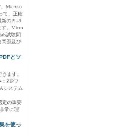
icroso
心を持って、正確
最新のPL-9
。Micro
entals試験問
験問題及び
集はPDFとソ
ができます。
ZIPフ
Aシステム
ft資格認定の重要
題集は非常に理
験問題集を使っ