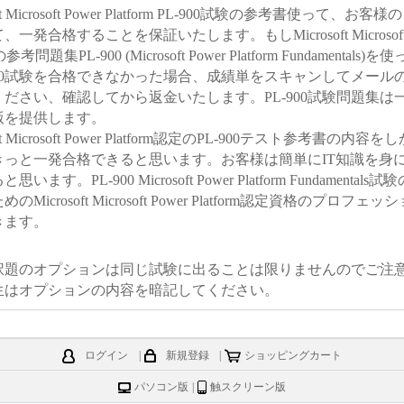
osoft Microsoft Power Platform PL-900試験の参考書使って、お
一発合格することを保証いたします。もしMicrosoft Microsoft Po
参考問題集PL-900 (Microsoft Power Platform Fundamentals
900試験を合格できなかった場合、成績単をスキャンしてメール
ださい、確認してから返金いたします。PL-900試験問題集は
版を提供します。
osoft Microsoft Power Platform認定のPL-900テスト参考書の内
きっと一発合格できると思います。お客様は簡単にIT知識を身
います。PL-900 Microsoft Power Platform Fundamental
Microsoft Microsoft Power Platform認定資格のプロフ
きます。
0選択題のオプションは同じ試験に出ることは限りませんのでご注
生はオプションの内容を暗記してください。
ログイン
|
新規登録
|
ショッピングカート
パソコン版
|
触スクリーン版