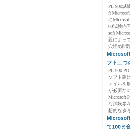
PL-90
ft Micr
にMicros
00試験内
soft Micr
題によっ
穴埋め問
Microso
フト二つ
PL-90
ソフト版
ァイルを
が必要な
Microsoft
な試験参考書で
想的な参
Microso
て100