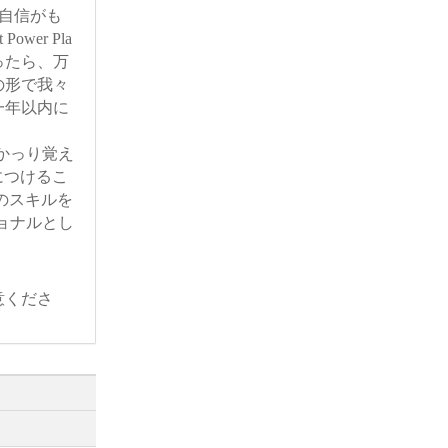
客様の自信がも
wer Pla
)を使ったら、万
の形で我々
一年以内に
容をしかっり覚え
につけるこ
s試験のスキルを
ェッショナルとし
意くださ