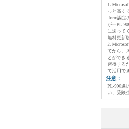
1. Micr
っと高くて、
tform認定の
が一PL-
に送ってく
無料更新
2. Micr
てから、
とができると思
習得するための
て活用で
注意：
PL-90
い、受険