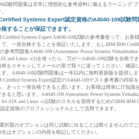
040-109試験問題集は非常に理想的な参考資料に備えるラーニング 
す。
 Certified Systems Expert認定資格のA4040-109
％合格することが保証できます。
IBM Certified Systems Expert A4040-109試験の参考書使って、
、一発合格することを保証いたします。もしIBM IBM Certified 
参考問題集A4040-109 (Assessment: Power Systems Virtualization T
for AIX and Linux -v2)を使ったら、万が一A4040-109試験を合
績単をスキャンしてメールの形で我々に送ってください、確認
す。A4040-109試験問題集は一年以内に無料更新版を提供し
IBM Certified Systems Expert認定のA4040-109テスト参考書の
ら、きっと一発合格できると思います。お客様は簡単にIT知識
思います。A4040-109 Assessment: Power Systems Virtualizat
port for AIX and Linux -v2試験のスキルを習得するためのIBM IBM Cert
Expert認定資格のプロフェッショナルとして活用できます。
-109選択題のオプションは同じ試験に出ることは限りませんので
険生はオプションの内容を暗記してください。