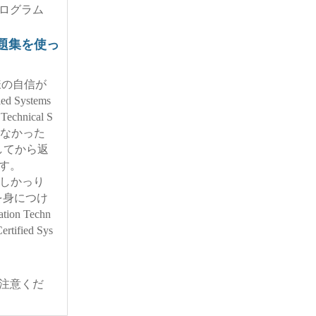
プログラム
試験問題集を使っ
お客様の自信が
Systems
echnical S
格できなかった
してから返
ます。
内容をしかっり
を身につけ
ion Techn
ified Sys
ご注意くだ