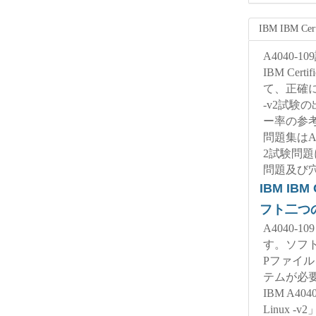
IBM IBM Cer
A4040
IBM Cer
て、正確にAsses
-v2試験
ー率の参考問
問題集はAssess
2試験問
問題及び
IBM IBM
フト二つ
A4040
す。ソフ
Pファイ
テムが必
IBM A4040-
Linux -