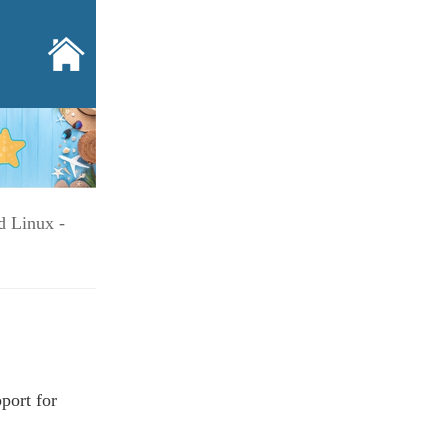
d Linux -
port for