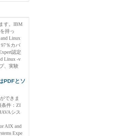
ます。IBM
関心を持っ
 and Linux
97％カバ
xpert認定
d Linux -v
プ、実験
題集はPDFとソ
とができま
条件：ZI
AVAシス
for AIX and
ems Expe