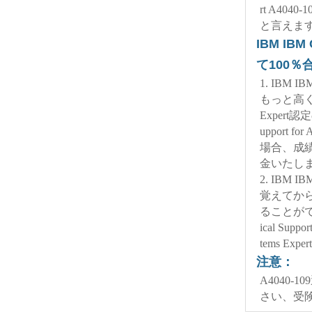
rt A4
と言えま
IBM IBM
て100
1. IBM 
もっと高くて
Expert認定の
upport 
場合、成
金いたしま
2. IBM 
覚えてか
ることができると
ical Sup
tems 
注意：
A4040
さい、受