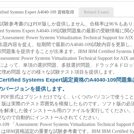
tified Systems Expert A4040-109 資格取得
Related Exams
-109試験参考書のはPDF版しか提供しません、合格率は96％もあり
tified Systems Expert A4040-109試験問題集の最新の受験情報に
sment: Power Systems Virtualization Technical Support for AIX
の出題内容を捉え、短期間で最新のA4040-109試験内容を更新し、
題集を提供することが出来ます。IBM IBM Certified Systems E
ment: Power Systems Virtualization Technical Support for AIX an
題によって、単項の選択問題、多肢選択問題、ドラッグ＆ドロッ
穴埋め問題 などの様々な試験テスト項目を提供します。
 Certified Systems Expert認定資格のA4040-109問
のバージョンを提供します。
-109 PDF形式はプリントだけでなく、いくつのパソコンで使うこ
ト版は実際のテスト雰囲気を模擬したものです。ソフト版の必須
ルを解凍した後インストール用のファイルを実行してください。J
要なので自動的にインストールされてください。
109 「Assessment: Power Systems Virtualization Technical Support 
v2」はIBM資格認定の重要な試験参考書です。IBM IBM Certified Syst