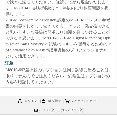
で我々に送ってください、確認してから返金いたしま
す。M8010-663試験問題集は一年以内に無料更新版を提
供します。
2. IBM Software Sales Mastery認定のM8010-663テスト参考
書の内容をしかっり覚えてから、きっと一発合格できる
と思います。お客様は簡単にIT知識を身につけることが
できると思います。M8010-663 IBM Digital Marketing Opti
mization Sales Mastery v1試験のスキルを習得するためのIB
M Software Sales Mastery認定資格のプロフェッショナル
として活用できます。
注意：
M8010-663選択題のオプションは同じ試験に出ることは
限りませんのでご注意ください、受険生はオプションの
内容を暗記してください。
ログイン
|
新規登録
|
ショッピングカート
パソコン版
|
触スクリーン版