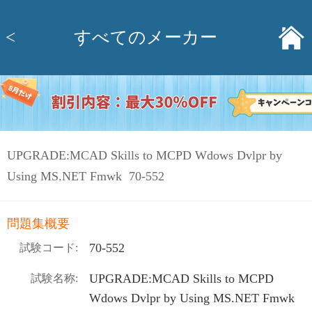
<
すべてのメーカー
UPGRADE:MCAD Skills to MCPD Wdows Dvlpr by
Using MS.NET Fmwk 70-552
問題集概要
70-552
試験コード:
UPGRADE:MCAD Skills to MCPD
試験名称:
Wdows Dvlpr by Using MS.NET Fmwk