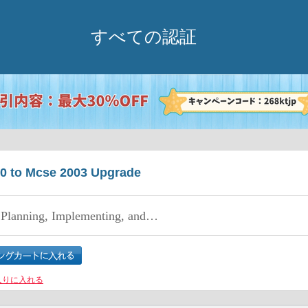
すべての認証
0 to Mcse 2003 Upgrade
nning, Implementing, and Maintaining a Microsoft Windows Server 2003 Environment
入りに入れる