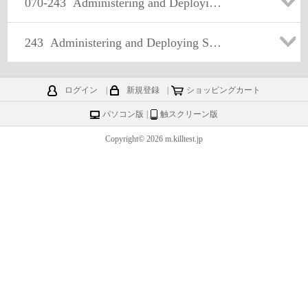
070-243
Administering and Deploying System Center 2012 Configuration Manager
243
Administering and Deploying System Center 2012 Configuration Manager
ログイン
|
新規登録
|
ショッピングカート
パソコン版
|
触スクリーン版
Copyright© 2026 m.killtest.jp