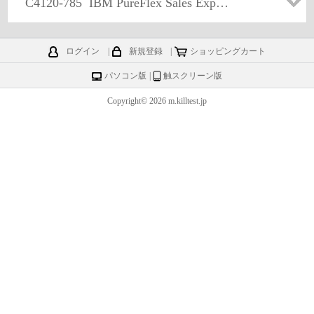
C4120-785
IBM PureFlex Sales Expert V1
ログイン
|
新規登録
|
ショッピングカート
パソコン版
|
触スクリーン版
Copyright© 2026 m.killtest.jp