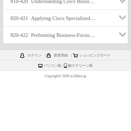
810-420
Understanding Cisco Business Value Analysis Fundamentals
820-421
Applying Cisco Specialized Business Value Analysis
820-422
Performing Business-Focused Transformative Architecture Engagements
ログイン
|
新規登録
|
ショッピングカート
パソコン版
|
触スクリーン版
Copyright© 2026 m.killtest.jp